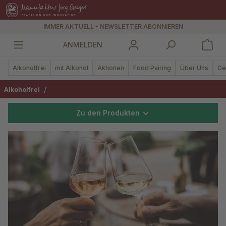
alt springen
IMMER AKTUELL - NEWSLETTER ABONNIEREN
ANMELDEN
Alkoholfrei
mit Alkohol
Aktionen
Food Pairing
Über Uns
Ge
/
Alkoholfrei
Zu den Produkten