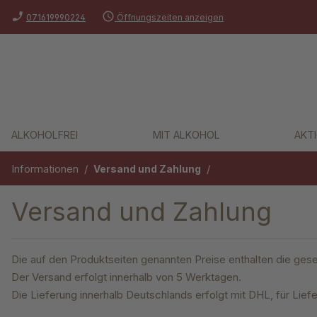
phone_enabled
schedule
springen
Zur Hauptnavigation springen
071619990224
Öffnungszeiten anzeigen
ALKOHOLFREI
MIT ALKOHOL
AKT
Informationen
/
/
Versand und Zahlung
Versand und Zahlung
Die auf den Produktseiten genannten Preise enthalten die gese
Der Versand erfolgt innerhalb von 5 Werktagen.
Die Lieferung innerhalb Deutschlands erfolgt mit DHL, für Lie