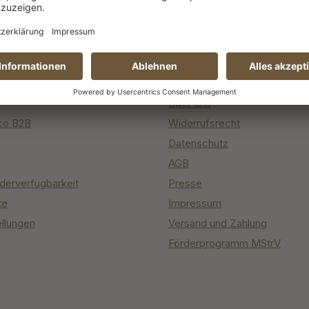
ce
Informationen
er
Obstannahme 2026
Über uns
co B2B
Widerrufsrecht
Datenschutz
AGB
derverfügbarkeit
Presse
te
Impressum
ellungen
Versand und Zahlung
Förderprogramm MStrV