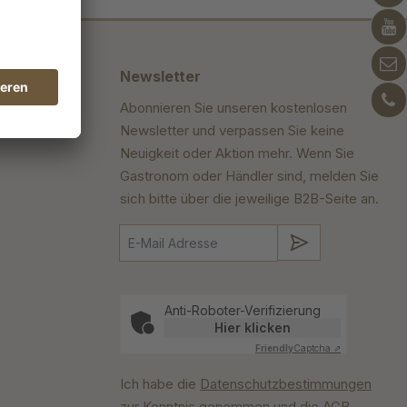
Newsletter
Abonnieren Sie unseren kostenlosen
Newsletter und verpassen Sie keine
Neuigkeit oder Aktion mehr. Wenn Sie
Gastronom oder Händler sind, melden Sie
sich bitte über die jeweilige B2B-Seite an.
Absenden
Anti-Roboter-Verifizierung
Hier klicken
Friendly
Captcha ⇗
Ich habe die
Datenschutzbestimmungen
zur Kenntnis genommen und die
AGB