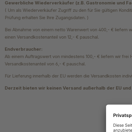
Gewerbliche Wiederverkäufer (z.B. Gastronomie und Fa
( Um als Wiederverkäufer Zugriff zu den für Sie gültigen Kond
Prüfung erhalten Sie Ihre Zugangsdaten. )
Bei Abnahme von einem netto Warenwert von 400,- € liefern wi
einen Versandkostenanteil von 12,- € pauschal.
Endverbraucher:
Ab einem Auftragswert von mindestens 100,- € liefern wir fre
Versandkostenanteil von 6,- € pauschal.
Für Lieferung innerhalb der EU werden die Versandkosten indiv
Derzeit bieten wir keinen Versand außerhalb der EU und 