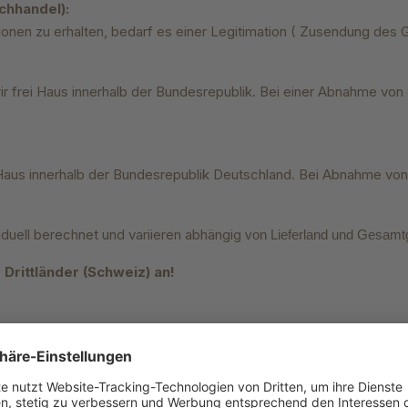
chhandel):
itionen zu erhalten, bedarf es einer Legitimation ( Zusendung de
r frei Haus innerhalb der Bundesrepublik. Bei einer Abnahme von
i Haus innerhalb der Bundesrepublik Deutschland. Bei Abnahme vo
iduell berechnet und variieren abhängig
von Lieferland und Gesamt
Drittländer (
Schweiz) an!