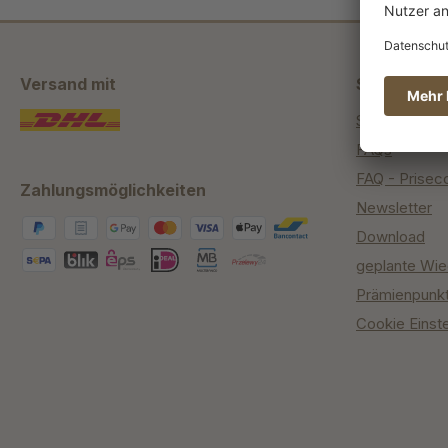
Versand mit
Shop Servi
Service Cent
FAQs
FAQ - Prisec
Zahlungsmöglichkeiten
Newsletter
Download
geplante Wie
Prämienpunk
Cookie Einst