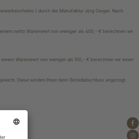
s Gewerbescheins ) durch die Manufaktur Jörg Geiger. Nach
 einem netto Warenwert von weniger als 400,- € berechnen wir
n einem Warenwert von weniger als 100,- € berechnen wir einen
gewicht. Diese werden Ihnen beim Bestellabschluss angezeigt.