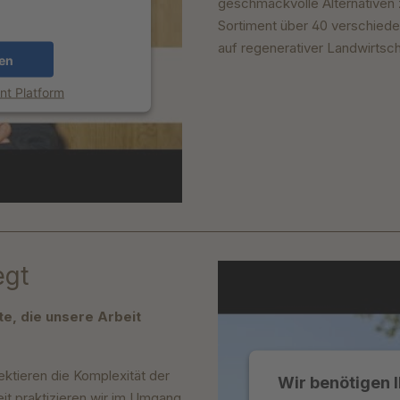
geschmackvolle Alternativen 
Sortiment über 40 verschiede
auf regenerativer Landwirtsch
en
t Platform
egt
e, die unsere Arbeit
ktieren die Komplexität der
Wir benötigen 
it praktizieren wir im Umgang