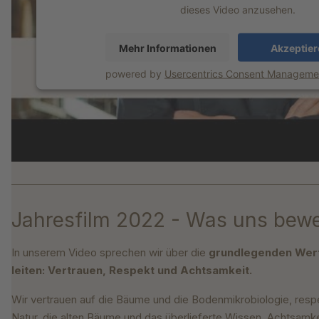
dieses Video anzusehen.
Mehr Informationen
Akzeptier
powered by
Usercentrics Consent Managemen
Jahresfilm 2022 - Was uns bew
In unserem Video sprechen wir über die
grundlegenden Wert
leiten: Vertrauen, Respekt und Achtsamkeit.
Wir vertrauen auf die Bäume und die Bodenmikrobiologie, respe
Natur, die alten Bäume und das überlieferte Wissen. Achtsamke