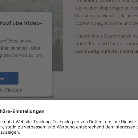
In unserem Jahresfilm von 202
aus wilden Ursprüngen zu den
beleuchten, wie die „kleine Ei
 YouTube Video-
Württemberg förderte und die
Unsere alten Baumschulen hab
 um Videoinhalte
Robustheit und Qualität zu b
täten sammeln. Bitte
nachhaltig kultiviert wird
ng des Service zu, um
en
t Platform