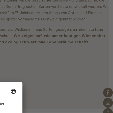
1 erzählen wir die Geschichte der Apfel- und Birnbäume, die
 süßen, ertragreichen Sorten von heute entwickelt wurden. Wir
szeit“ im 17. Jahrhundert den Anbau von Äpfeln und Birnen in
se später vorrangig für Obstwein genutzt wurden.
en aus Wildbirnen neue Sorten gezogen, um ihre natürliche
ewahren.
Wir zeigen auf, wie unser heutiges Wiesenobst
 und ökologisch wertvolle Lebensräume schafft.