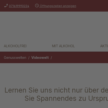
phone_enabled
schedule
springen
Zur Hauptnavigation springen
071619990224
Öffnungszeiten anzeigen
ALKOHOLFREI
MIT ALKOHOL
AKT
/
/
Genusswelten
Videowelt
Lernen Sie uns nicht nur über
Sie Spannendes zu Urspru