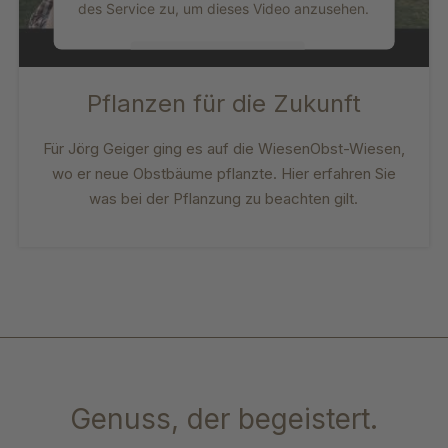
des Service zu, um dieses Video anzusehen.
Mehr Informationen
Pflanzen für die Zukunft
Akzeptieren
Für Jörg Geiger ging es auf die WiesenObst-Wiesen,
powered by
Usercentrics Consent
Management Platform
wo er neue Obstbäume pflanzte. Hier erfahren Sie
was bei der Pflanzung zu beachten gilt.
Genuss, der begeistert.