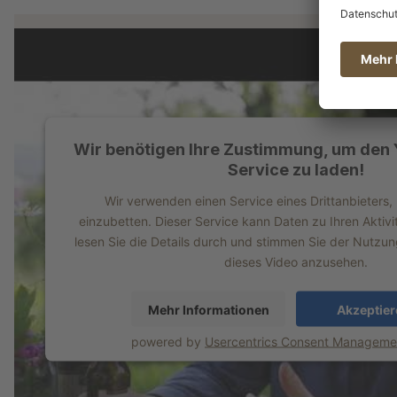
Wir benötigen Ihre Zustimmung, um den
Service zu laden!
Wir verwenden einen Service eines Drittanbieters,
einzubetten. Dieser Service kann Daten zu Ihren Aktivi
lesen Sie die Details durch und stimmen Sie der Nutzu
dieses Video anzusehen.
Mehr Informationen
Akzeptier
powered by
Usercentrics Consent Managemen