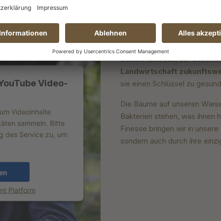
Das sind wir
Unsere Produkte zeichnen sic
Geschmack aus, der uns immer
Landwirtschaft zukunftsw
 YouTube Video-
sie einen Schlüssel zu gesund
Die Bäume auf unseren Wiesen
 um Videoinhalte
Bakterien stehen, was ihnen h
täten sammeln. Bitte
Finesse bringen wir in unsere 
ng des Service zu, um
sondern auch durch ihre einzi
en
t Platform