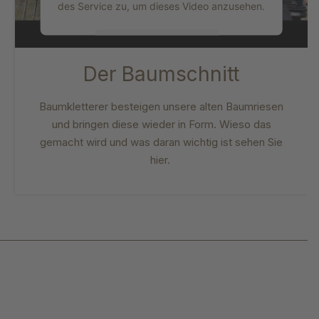
des Service zu, um dieses Video anzusehen.
Mehr Informationen
Der Baumschnitt
Akzeptieren
Baumkletterer besteigen unsere alten Baumriesen
powered by
Usercentrics Consent
Management Platform
und bringen diese wieder in Form. Wieso das
gemacht wird und was daran wichtig ist sehen Sie
hier.