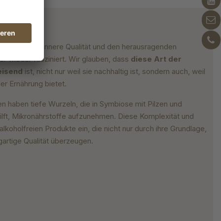
h durch ihre innere Qualität und den herausragenden
 wieder fasziniert. Wir glauben, dass
diese Art der
eisend
ist, nicht nur weil sie nachhaltig ist, sondern auch, weil
er Ernährung bietet.
 haben tiefe Wurzeln, die in Symbiose mit Pilzen und
ilft, Mikronährstoffe aufzunehmen. Diese Komplexität und
alkoholfreien Produkte ein, die nicht nur durch ihre Grundlage,
gartige Qualität überzeugen.