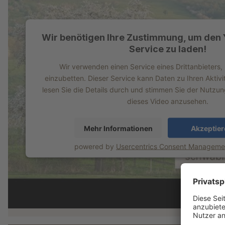
Wir benötigen Ihre Zustimmung, um den
Service zu laden!
Wir verwenden einen Service eines Drittanbieters,
einzubetten. Dieser Service kann Daten zu Ihren Aktivi
lesen Sie die Details durch und stimmen Sie der Nutzu
dieses Video anzusehen.
Mehr Informationen
Akzeptier
powered by
Usercentrics Consent Managemen