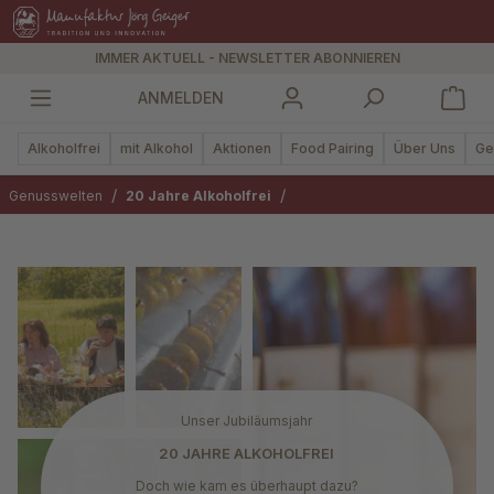
alt springen
IMMER AKTUELL - NEWSLETTER ABONNIEREN
ANMELDEN
Alkoholfrei
mit Alkohol
Aktionen
Food Pairing
Über Uns
Ge
/
/
Genusswelten
20 Jahre Alkoholfrei
Unser Jubiläumsjahr
20 JAHRE ALKOHOLFREI
Doch wie kam es überhaupt dazu?