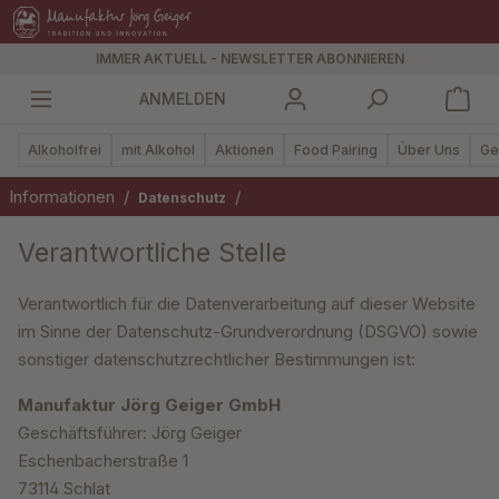
alt springen
IMMER AKTUELL - NEWSLETTER ABONNIEREN
ANMELDEN
Alkoholfrei
mit Alkohol
Aktionen
Food Pairing
Über Uns
Ge
Informationen
/
/
Datenschutz
Verantwortliche Stelle
Verantwortlich für die Datenverarbeitung auf dieser Website
im Sinne der Datenschutz-Grundverordnung (DSGVO) sowie
sonstiger datenschutzrechtlicher Bestimmungen ist:
Manufaktur Jörg Geiger GmbH
Geschäftsführer: Jörg Geiger
Eschenbacherstraße 1
73114 Schlat