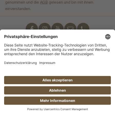
genommen und die
AGB
gelesen und bin mit ihnen
einverstanden.
Unser Engagement
© Manufaktur Jörg Geiger GmbH 2026 |
* Preise exkl. MwSt. zzgl. Versandkosten