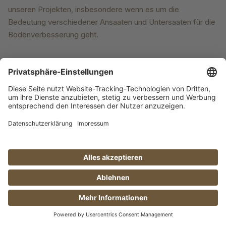
unseren Projekten, insbesondere wenn es um die
Bedeutung verschiedener Ansaaten und Untersaaten für die
Bodenverbesserung geht.
In unserer Manufaktur beginnen wir diesen Prozess im
Spätsommer/Herbst mit der Aussaat von Wickroggen, eine
Saatmischung aus Wicke und Roggen. Diese Kombination
wird in der ökologischen und regenerativen Landwirtschaft
wegen ihrer guten Unkrautunterdrückung geschätzt. Der
Wickroggen fördert zudem Insekten durch ein hohes
Blütenangebot und steigert die Bodenfruchtbarkeit, indem
die Wicken Stickstoff aus der Luft binden, welcher für das
Pflanzenwachstum enorm Wichtig ist.
WEITERLESEN