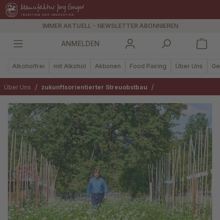
alt springen
IMMER AKTUELL - NEWSLETTER ABONNIEREN
ANMELDEN
Alkoholfrei
mit Alkohol
Aktionen
Food Pairing
Über Uns
Ge
/
/
Über Uns
zukunftsorientierter Streuobstbau