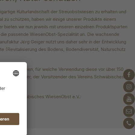
igartige Kulturlandschaft
der Streuobstwiesen zu erhalten
und
l zu schützen,
haben wir einige unserer
Produkte einem
er
bieten wir nun jeweils mit unseren einzelnen
Produktsparten
h
die passende WiesenObst-Spezialität an. Die
wachsende
anufaktur
Jörg Geiger nützt uns daher sehr in der
Entwicklung
kte
(Revitalisierung des Bodens, Bodendiversität,
Naturschutz
l, muss verstehen,
für welche Verwendung diese vor über 150
int Jörg Geiger, der Vorsitzender
des Vereins Schwäbisches
 Verein Schwäbisches WiesenObst e.V.: