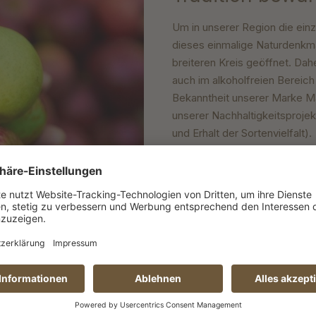
Um in unserer Region die einz
dieses einmalige Naturdenkma
breiteren Kreis geöffnet. Dah
auch im alkoholfreien Bereic
Bekanntheit unserer Marke M
unserer Nachhaltigkeitsproje
und Erhalt der Sortenvielfalt).
„Wer alte Sorten erhalten wil
Jahren
gepflanzt wurden“, me
Wiesen Obst e. V. ist.
Mehr Informationen über den
www.wiesenobst.org