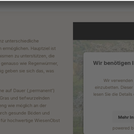
z unterschiedliche
ermöglichen. Hauptziel ist
nismen zu unterstützen, die
Wir benötigen 
en genauso wie Regenwürmer,
ig geben sie sich das, was
Wir verwenden e
einzubetten. Dieser
ne auf Dauer (‚permanent’)
lesen Sie die Detail
Gras und tiefwurzelnden
 eng wie möglich an der
durch gesunde Böden und
Mehr In
ng für hochwertige WiesenObst
powered 