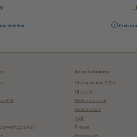
ei
"
ung sichtbar.
Preise u
ce
Informationen
er
Obstannahme 2026
Über uns
co B2B
Widerrufsrecht
Datenschutz
AGB
derverfügbarkeit
Presse
te
Impressum