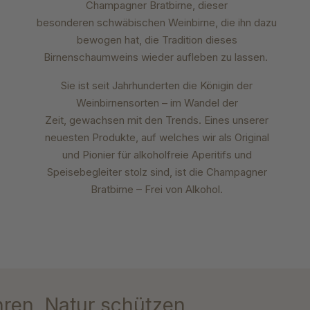
Champagner Bratbirne, dieser
besonderen
schwäbischen Weinbirne, die ihn dazu
bewogen
hat, die Tradition dieses
Birnenschaumweins wieder
aufleben zu lassen.
Sie ist seit Jahrhunderten die
Königin der
Weinbirnensorten – im Wandel der
Zeit,
gewachsen mit den Trends. Eines unserer
neuesten
Produkte, auf welches wir als Original
und Pionier
für alkoholfreie Aperitifs und
Speisebegleiter stolz
sind, ist die Champagner
Bratbirne – Frei von Alkohol.
hren, Natur schützen