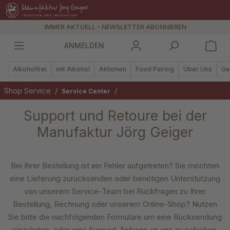
alt springen
IMMER AKTUELL - NEWSLETTER ABONNIEREN
ANMELDEN
Alkoholfrei
mit Alkohol
Aktionen
Food Pairing
Über Uns
Ge
Shop Service
/
/
Service Center
Support und Retoure bei der
Manufaktur Jörg Geiger
Bei Ihrer Bestellung ist ein Fehler aufgetreten? Sie möchten
eine Lieferung zurücksenden oder benötigen Unterstützung
von unserem Service-Team bei Rückfragen zu Ihrer
Bestellung, Rechnung oder unserem Online-Shop? Nutzen
Sie bitte die nachfolgenden Formulare um eine Rücksendung
einzuleiten, oder eine Support-Anfrage an uns zu schicken.