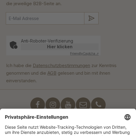
die jeweilige B2B-Seite an.
Absenden
Anti-Roboter-Verifizierung
Hier klicken
Friendly
Captcha ⇗
Ich habe die
Datenschutzbestimmungen
zur Kenntnis
genommen und die
AGB
gelesen und bin mit ihnen
einverstanden.