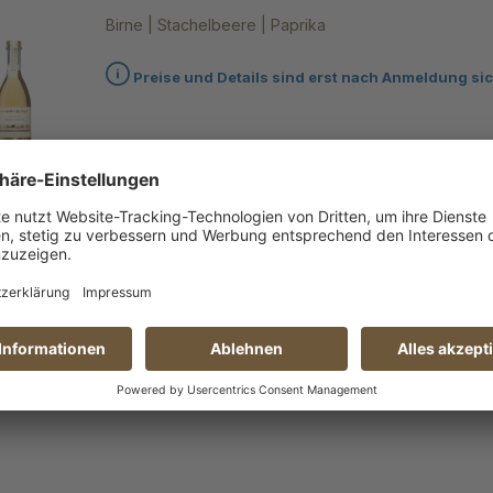
Birne | Stachelbeere | Paprika
Preise und Details sind erst nach Anmeldung sic
"Inspiration 4.7" - alkoholfrei
Traube | Chili | Kirsche
Preise und Details sind erst nach Anmeldung sic