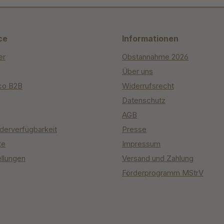
ce
Informationen
er
Obstannahme 2026
Über uns
co B2B
Widerrufsrecht
Datenschutz
AGB
derverfügbarkeit
Presse
te
Impressum
ellungen
Versand und Zahlung
Förderprogramm MStrV