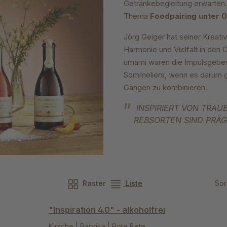
Getränkebegleitung erwarten.
Thema
Foodpairing unter 0
J
örg Geiger hat seiner Kreati
Harmonie und Vielfalt in den
umami waren die Impulsgeber 
Sommeliers, wenn es darum ge
Gängen zu kombinieren.
INSPIRIERT VON TRAU
REBSORTEN SIND PRÄGE
Sor
Raster
Liste
"Inspiration 4.0" - alkoholfrei
Kirsche | Paprika | Rote Bete