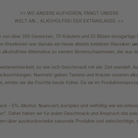
>> WO ANDERE AUFHÖREN, FÄNGT UNSERE
WELT AN... ALKOHOLFREI DER EXTRAKLASSE. <<
tz von über 200 Gewürzen, 70
Kräutern und 20 Blüten einzigartige
ien Kreationen
war damals ein heute allseits beliebter
Klassiker:
un
 alkoholfreie
Alternative zu seinem Birnenschaumwein, der
aus d
weiterentwickelt, so wie sich
Geschmack mit der Zeit wandelt. A
acksrichtungen.
Nunmehr geben Tannine
und Kräuter unseren alk
n, ernten wir die Früchte heute früher. Da
wir im Produktionsproze
k - 0% Alkohol. Nuanciert, komplex und vielfältig wie ein erles
spur". Daher haben wir für jeden Geschmack und Anspruch das pas
ern über ausdrucksstarke saisonale Produkte und vielschichtige, 