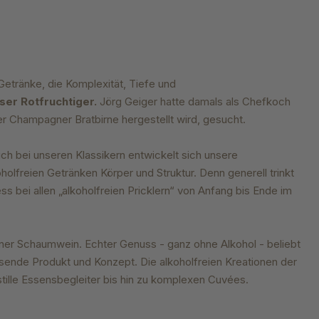
 Getränke,
die Komplexität, Tiefe und
ser Rotfruchtiger.
Jörg Geiger hatte
damals als Chefkoch
er Champagner Bratbirne hergestellt wird,
gesucht.
uch bei unseren
Klassikern entwickelt sich unsere
oholfreien Getränken
Körper und Struktur. Denn generell trinkt
ss bei allen „alkoholfreien
Pricklern“ von Anfang bis Ende im
ener Schaumwein. Echter Genuss - ganz ohne Alkohol - beliebt
sende Produkt und Konzept. Die alkoholfreien Kreationen der
stille Essensbegleiter bis hin zu komplexen Cuvées.