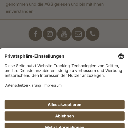
genommen und die
AGB
gelesen und bin mit ihnen
einverstanden.
Unser Engagement
© Manufaktur Jörg Geiger GmbH 2026 |
* Preise exkl. MwSt. zzgl. Versandkosten