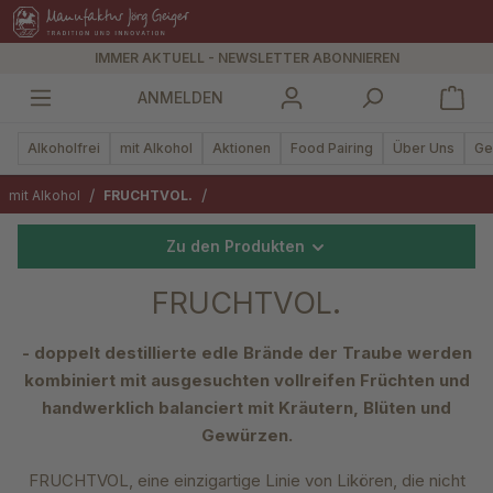
alt springen
IMMER AKTUELL - NEWSLETTER ABONNIEREN
ANMELDEN
Alkoholfrei
mit Alkohol
Aktionen
Food Pairing
Über Uns
Ge
/
/
mit Alkohol
FRUCHTVOL.
Zu den Produkten
FRUCHTVOL.
- doppelt destillierte edle Brände der Traube werden
kombiniert mit ausgesuchten vollreifen Früchten und
handwerklich balanciert mit Kräutern, Blüten und
Gewürzen.
FRUCHTVOL, eine einzigartige Linie von Likören, die nicht