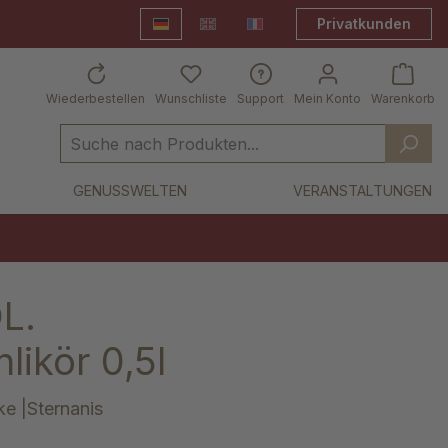
Privatkunden
Deutsch
English
Frankreich Shop
Wiederbestellen
Wunschliste
Support
Mein Konto
Warenkorb
GENUSSWELTEN
VERANSTALTUNGEN
L.
ikör 0,5l
ke |Sternanis