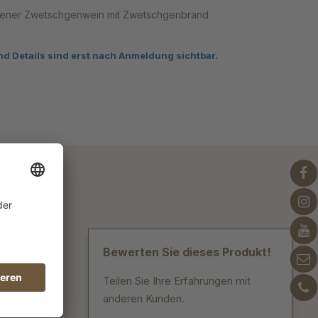
rener Zwetschgenwein mit Zwetschgenbrand
nd Details sind erst nach Anmeldung sichtbar.
Bewerten Sie dieses Produkt!
nn man
Teilen Sie Ihre Erfahrungen mit
anderen Kunden.