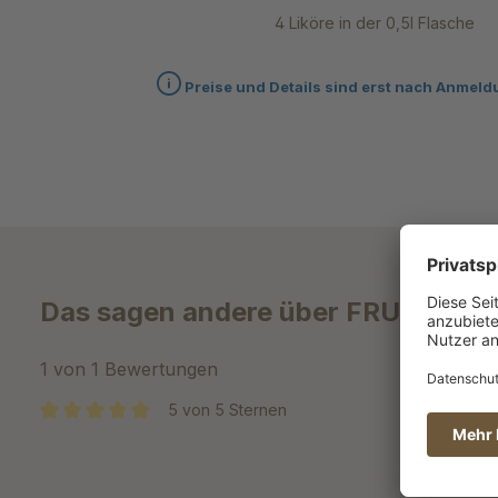
4 Liköre in der 0,5l Flasche
Preise und Details sind erst nach Anmeld
Das sagen andere über FRUCHTVOL
1 von 1 Bewertungen
5 von 5 Sternen
Bewertung m
Der Likör i
Durchschnittliche Bewertung von 5 von 5 Sternen
möchte. Ist 