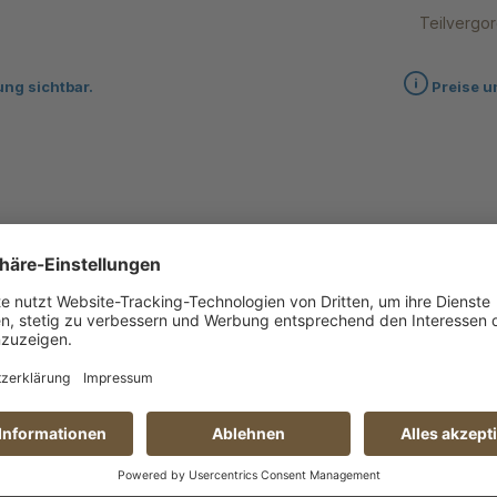
Teilvergo
ung sichtbar.
Preise u
. Zwetschgenlikör 0,5l
Richtig lecker
it 5 von 5 Sternen
st soo lecker. Man kann ihn sogar mit den Priseccos mischen, we
auf jeden Fall mal etwas anderes!