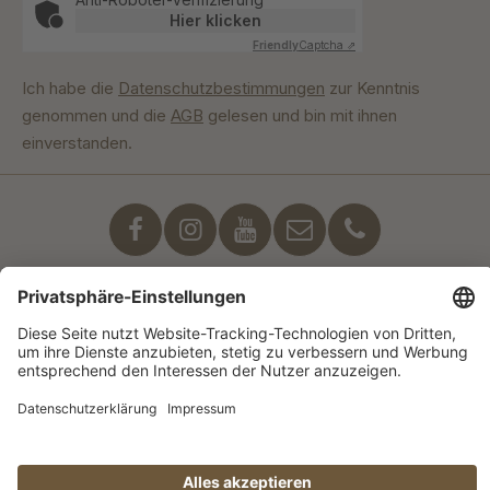
Hier klicken
Friendly
Captcha ⇗
Ich habe die
Datenschutzbestimmungen
zur Kenntnis
genommen und die
AGB
gelesen und bin mit ihnen
einverstanden.
Unser Engagement