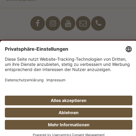
Unser Engagement
© Manufaktur Jörg Geiger GmbH 2026 |
* Preise exkl. MwSt. zzgl. Versandkosten