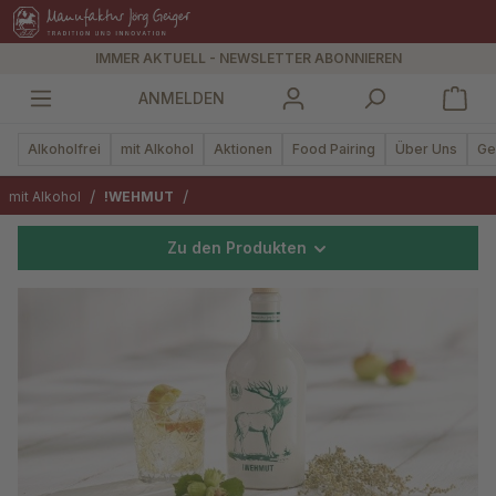
alt springen
IMMER AKTUELL - NEWSLETTER ABONNIEREN
ANMELDEN
Alkoholfrei
mit Alkohol
Aktionen
Food Pairing
Über Uns
Ge
/
/
mit Alkohol
!WEHMUT
Zu den Produkten