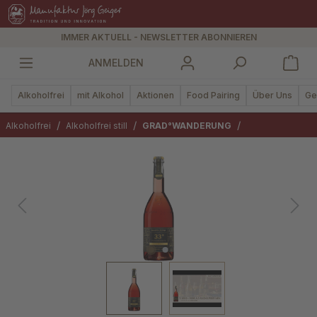
alt springen
IMMER AKTUELL - NEWSLETTER ABONNIEREN
ANMELDEN
Alkoholfrei
mit Alkohol
Aktionen
Food Pairing
Über Uns
Ge
/
/
/
Alkoholfrei
Alkoholfrei still
GRAD°WANDERUNG
Bildergalerie überspringen