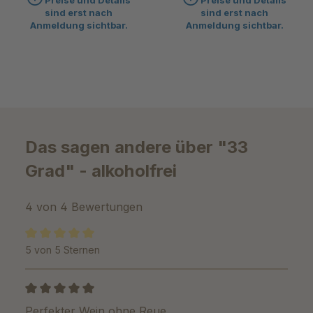
Preise und Details
Preise und Details
sind erst nach
sind erst nach
Anmeldung sichtbar.
Anmeldung sichtbar.
Das sagen andere über "33
Grad" - alkoholfrei
4 von 4 Bewertungen
5 von 5 Sternen
Durchschnittliche Bewertung von 5 von 5 Sternen
Bewertung mit 5 von 5 Sternen
Perfekter Wein ohne Reue