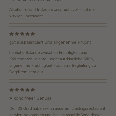
Alkoholfrei und trotzdem anspruchsvoll – hat mich
wirklich überrascht.
Bewertung mit 5 von 5 Sternen
gut ausbalanciert und angenehme Frucht
herrliche Balance zwischen Fruchtigkeit und
Kräuternoten; leichte - nicht aufdringliche Süße,
angenehme Fruchtigkeit - auch als Begleitung zu
Gegrilltem sehr gut
Bewertung mit 5 von 5 Sternen
Alkoholfreier Genuss
Den 33 Grad haben wir in unserem Lieblingsrestaurant
serviert bekommen und ihn uns anschließend direkt