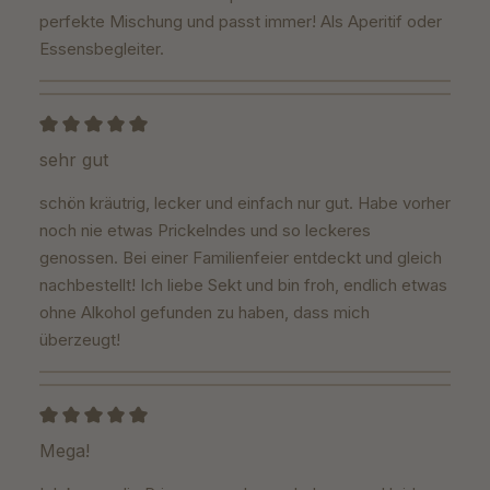
perfekte Mischung und passt immer! Als Aperitif oder
Essensbegleiter.
Bewertung mit 5 von 5 Sternen
sehr gut
schön kräutrig, lecker und einfach nur gut. Habe vorher
noch nie etwas Prickelndes und so leckeres
genossen. Bei einer Familienfeier entdeckt und gleich
nachbestellt! Ich liebe Sekt und bin froh, endlich etwas
ohne Alkohol gefunden zu haben, dass mich
überzeugt!
Bewertung mit 5 von 5 Sternen
Mega!