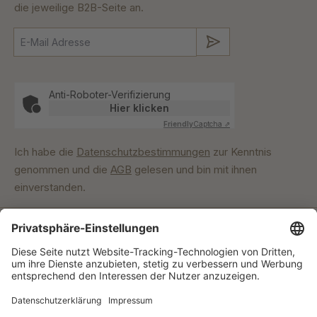
die jeweilige B2B-Seite an.
Absenden
Anti-Roboter-Verifizierung
Hier klicken
Friendly
Captcha ⇗
Ich habe die
Datenschutzbestimmungen
zur Kenntnis
genommen und die
AGB
gelesen und bin mit ihnen
einverstanden.