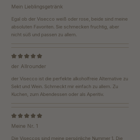
Bewertung mit 5 von 5 Sternen
Mein Lieblingsgetränk
Egal ob der Visecco weiß oder rose, beide sind meine
absoluten Favoriten. Sie schmecken fruchtig, aber
nicht süß und passen zu allem.
Bewertung mit 5 von 5 Sternen
der Allrounder
der Visecco ist die perfekte alkoholfreie Alternative zu
Sekt und Wein. Schmeckt mir einfach zu allem. Zu
Kuchen, zum Abendessen oder als Aperitiv.
Bewertung mit 5 von 5 Sternen
Meine Nr. 1
Die Viseccos sind meine persönliche Nummer 1. Die