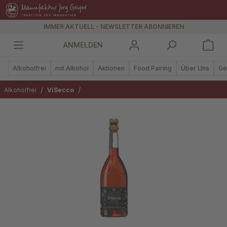
alt springen
IMMER AKTUELL - NEWSLETTER ABONNIEREN
ANMELDEN
Alkoholfrei
mit Alkohol
Aktionen
Food Pairing
Über Uns
Ge
/
/
Alkoholfrei
ViSecco
Bildergalerie überspringen