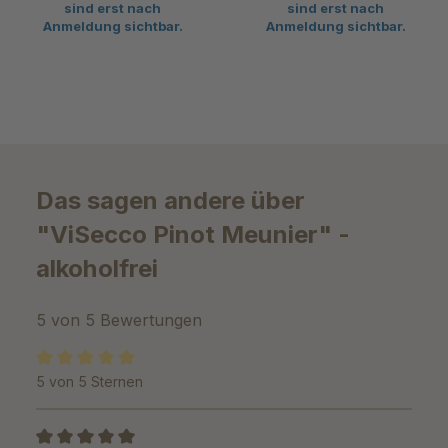
sind erst nach
sind erst nach
Anmeldung sichtbar.
Anmeldung sichtbar.
Das sagen andere über
"ViSecco Pinot Meunier" -
alkoholfrei
5 von 5 Bewertungen
5 von 5 Sternen
Durchschnittliche Bewertung von 5 von 5 Sternen