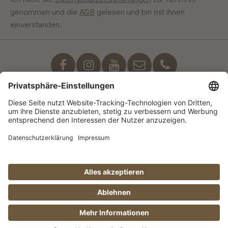
genommen und die
AGB
gelesen und bin mit ihnen
einverstanden.
Unser Engagement
© Manufaktur Jörg Geiger GmbH 2026 |
* Preise exkl. MwSt. zzgl. Versandkosten