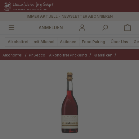
alt springen
IMMER AKTUELL - NEWSLETTER ABONNIEREN
ANMELDEN
Alkoholfrei
mit Alkohol
Aktionen
Food Pairing
Über Uns
Ge
/
/
/
Alkoholfrei
PriSecco - Alkoholfrei Prickelnd
Klassiker
Bildergalerie überspringen