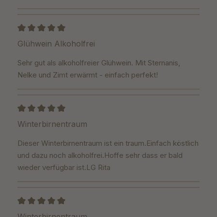
Bewertung mit 5 von 5 Sternen
Glühwein Alkoholfrei
Sehr gut als alkoholfreier Glühwein. Mit Sternanis,
Nelke und Zimt erwärmt - einfach perfekt!
Bewertung mit 5 von 5 Sternen
Winterbirnentraum
Dieser Winterbirnentraum ist ein traum.Einfach köstlich
und dazu noch alkoholfrei.Hoffe sehr dass er bald
wieder verfügbar ist.LG Rita
Bewertung mit 5 von 5 Sternen
Winterbirnentraum