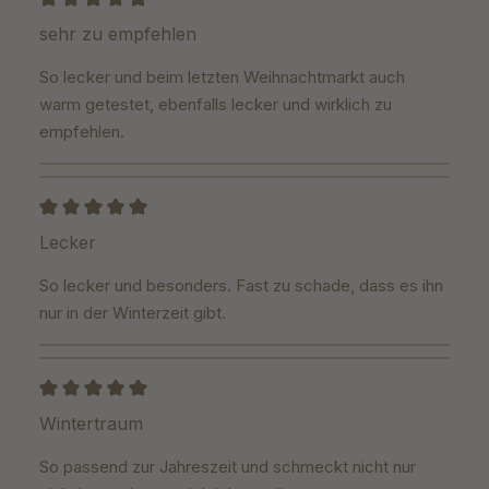
Bewertung mit 5 von 5 Sternen
sehr zu empfehlen
So lecker und beim letzten Weihnachtmarkt auch
warm getestet, ebenfalls lecker und wirklich zu
empfehlen.
Bewertung mit 5 von 5 Sternen
Lecker
So lecker und besonders. Fast zu schade, dass es ihn
nur in der Winterzeit gibt.
Bewertung mit 5 von 5 Sternen
Wintertraum
So passend zur Jahreszeit und schmeckt nicht nur