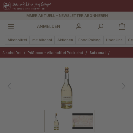
alt springen
IMMER AKTUELL - NEWSLETTER ABONNIEREN
ANMELDEN
Alkoholfrei
mit Alkohol
Aktionen
Food Pairing
Über Uns
Ge
/
/
/
Alkoholfrei
PriSecco - Alkoholfrei Prickelnd
Saisonal
Bildergalerie überspringen