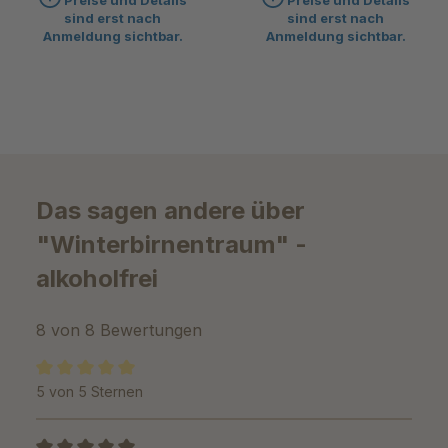
Preise und Details
Preise und Details
sind erst nach
sind erst nach
Anmeldung sichtbar.
Anmeldung sichtbar.
Das sagen andere über
"Winterbirnentraum" -
alkoholfrei
8 von 8 Bewertungen
5 von 5 Sternen
Durchschnittliche Bewertung von 5 von 5 Sternen