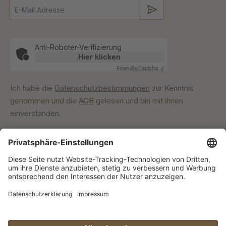
Absenden
Anti-Roboter-Verifizierung
Hier klicken
Friendly
Captcha ⇗
Ich habe die
Datenschutzbestimmungen
zur Kenntnis
genommen und die
AGB
gelesen und bin mit ihnen
einverstanden.
Unser Engagement