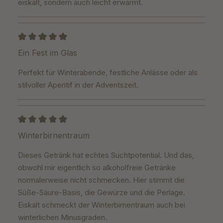
eiskalt, sondern auch leicht erwärmt.
Bewertung mit 5 von 5 Sternen
Ein Fest im Glas
Perfekt für Winterabende, festliche Anlässe oder als
stilvoller Aperitif in der Adventszeit.
Bewertung mit 5 von 5 Sternen
Winterbirnentraum
Dieses Getränk hat echtes Suchtpotential. Und das,
obwohl mir eigentlich so alkoholfreie Getränke
normalerweise nicht schmecken. Hier stimmt die
Süße-Säure-Basis, die Gewürze und die Perlage.
Eiskalt schmeckt der Winterbirnentraum auch bei
winterlichen Minusgraden.