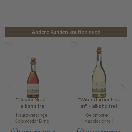
Produktgalerie überspringen
Andere Kunden kauften auch
"Cuvee Nr. 7" -
"Winterbirnentrau
alkoholfrei
m" - alkoholfrei
Hauszwetschge |
Gelbmöstler |
Gelbmöstler Birne |
Nägelesbirne |
Zitronenverbene
Schweizer