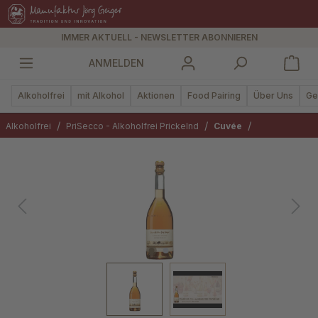
alt springen
IMMER AKTUELL - NEWSLETTER ABONNIEREN
ANMELDEN
Alkoholfrei
mit Alkohol
Aktionen
Food Pairing
Über Uns
Ge
/
/
/
Alkoholfrei
PriSecco - Alkoholfrei Prickelnd
Cuvée
Bildergalerie überspringen