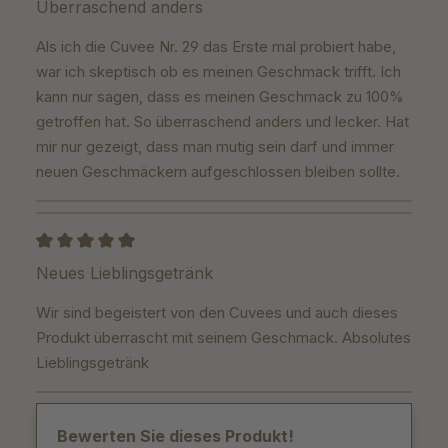
Bewertung mit 5 von 5 Sternen
Überraschend anders
Als ich die Cuvee Nr. 29 das Erste mal probiert habe,
war ich skeptisch ob es meinen Geschmack trifft. Ich
kann nur sagen, dass es meinen Geschmack zu 100%
getroffen hat. So überraschend anders und lecker. Hat
mir nur gezeigt, dass man mutig sein darf und immer
neuen Geschmäckern aufgeschlossen bleiben sollte.
Bewertung mit 5 von 5 Sternen
Neues Lieblingsgetränk
Wir sind begeistert von den Cuvees und auch dieses
Produkt überrascht mit seinem Geschmack. Absolutes
Lieblingsgetränk
Bewerten Sie dieses Produkt!