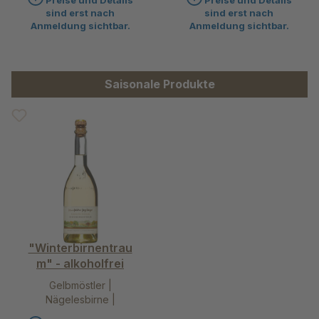
Preise und Details
Preise und Details
Wasserbirne
sind erst nach
sind erst nach
Anmeldung sichtbar.
Anmeldung sichtbar.
Produktgalerie überspringen
Saisonale Produkte
"Winterbirnentrau
m" - alkoholfrei
Gelbmöstler |
Nägelesbirne |
Schweizer