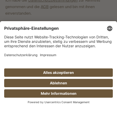
Ich habe die
Datenschutzbestimmungen
zur Kenntnis
genommen und die
AGB
gelesen und bin mit ihnen
einverstanden.
Unser Engagement
© Manufaktur Jörg Geiger GmbH 2026 |
* Preise exkl. MwSt. zzgl. Versandkosten