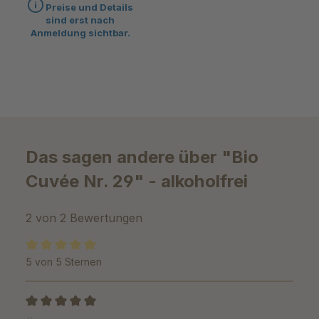
Preise und Details
Wasserbirne
sind erst nach
Anmeldung sichtbar.
Das sagen andere über "Bio
Cuvée Nr. 29" - alkoholfrei
2 von 2 Bewertungen
5 von 5 Sternen
Durchschnittliche Bewertung von 5 von 5 Sternen