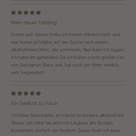
Bewertung mit 5 von 5 Sternen
Mein neuer Liebling!
Schon seit Jahren trinke ich keinen Alkohol mehr und
war bisher erfolglos auf der Suche nach einem
alkoholfreien Wein, der schmeckt. Nun kann ich sagen:
Ich habe ihn gefunden! Da ich früher schon großer Fan
von Sauvignon Blanc war, hat mich der Wein wirklich
sehr begeistert!
Bewertung mit 5 von 5 Sternen
Ein Gedicht zu Fisch
OH liebe Manufaktur, ihr macht so leckere alkoholfreie
Weine, ich habe Sie jetzt mit Linguine allo Scoglio
kombiniert, einfach ein Gedicht. Super finde ich eure