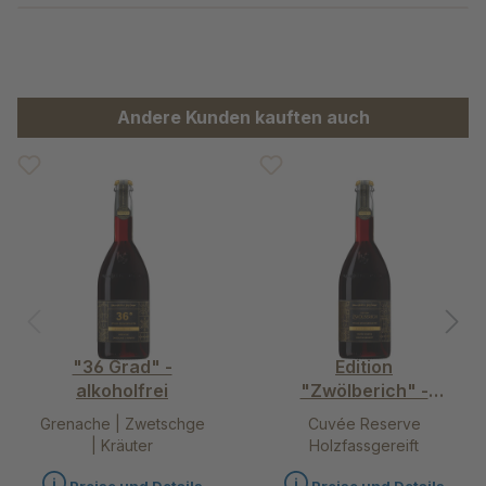
Produktgalerie überspringen
Andere Kunden kauften auch
"36 Grad" -
Edition
alkoholfrei
"Zwölberich" -
alkoholfrei
Grenache | Zwetschge
Cuvée Reserve
| Kräuter
Holzfassgereift