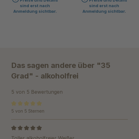
Preise und Details
Preise und Details
sind erst nach
sind erst nach
Anmeldung sichtbar.
Anmeldung sichtbar.
Das sagen andere über "35
Grad" - alkoholfrei
5 von 5 Bewertungen
5 von 5 Sternen
Durchschnittliche Bewertung von 5 von 5 Sternen
Bewertung mit 5 von 5 Sternen
Toller alkoholfreier Weißer