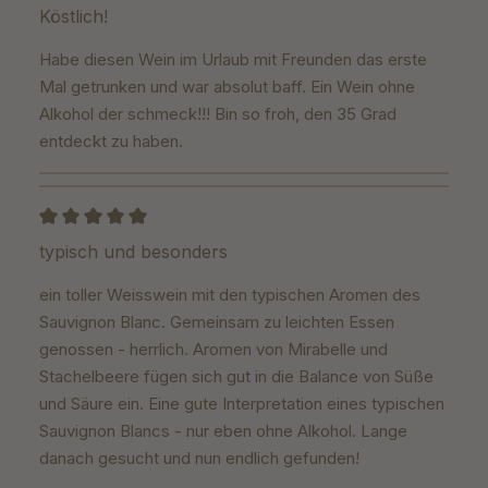
Bewertung mit 5 von 5 Sternen
Köstlich!
Habe diesen Wein im Urlaub mit Freunden das erste
Mal getrunken und war absolut baff. Ein Wein ohne
Alkohol der schmeck!!! Bin so froh, den 35 Grad
entdeckt zu haben.
Bewertung mit 5 von 5 Sternen
typisch und besonders
ein toller Weisswein mit den typischen Aromen des
Sauvignon Blanc. Gemeinsam zu leichten Essen
genossen - herrlich. Aromen von Mirabelle und
Stachelbeere fügen sich gut in die Balance von Süße
und Säure ein. Eine gute Interpretation eines typischen
Sauvignon Blancs - nur eben ohne Alkohol. Lange
danach gesucht und nun endlich gefunden!