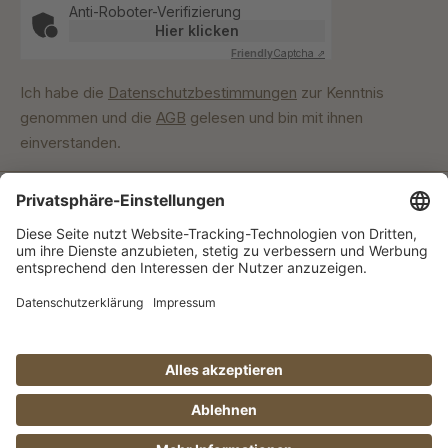
Anti-Roboter-Verifizierung
Hier klicken
Friendly
Captcha ⇗
Ich habe die
Datenschutzbestimmungen
zur Kenntnis
genommen und die
AGB
gelesen und bin mit ihnen
einverstanden.
Unser Engagement