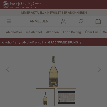
alt springen
IMMER AKTUELL - NEWSLETTER ABONNIEREN
ANMELDEN
Alkoholfrei
mit Alkohol
Aktionen
Food Pairing
Über Uns
Ge
/
/
/
Alkoholfrei
Alkoholfrei still
GRAD°WANDERUNG
Bildergalerie überspringen