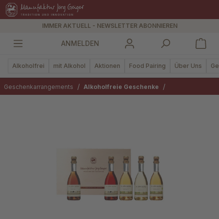
alt springen
IMMER AKTUELL - NEWSLETTER ABONNIEREN
ANMELDEN
Alkoholfrei
mit Alkohol
Aktionen
Food Pairing
Über Uns
Ge
/
/
Geschenkarrangements
Alkoholfreie Geschenke
Bildergalerie überspringen