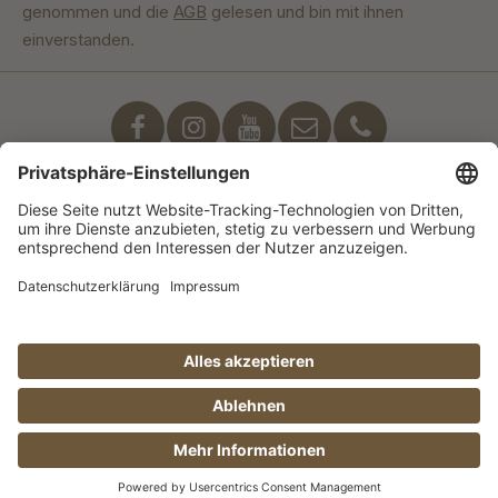
genommen und die
AGB
gelesen und bin mit ihnen
einverstanden.
Unser Engagement
© Manufaktur Jörg Geiger GmbH 2026 |
* Preise exkl. MwSt. zzgl. Versandkosten