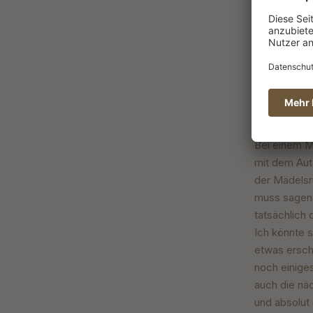
Bewertung m
Noch nie et
und so lecke
Bewertung m
Bei einem M
mit dem Aut
der Mädelsru
muss sagen,
tatsächlich
Ich könnte s
etwas erschr
noch einiges
auch die näc
und absolut