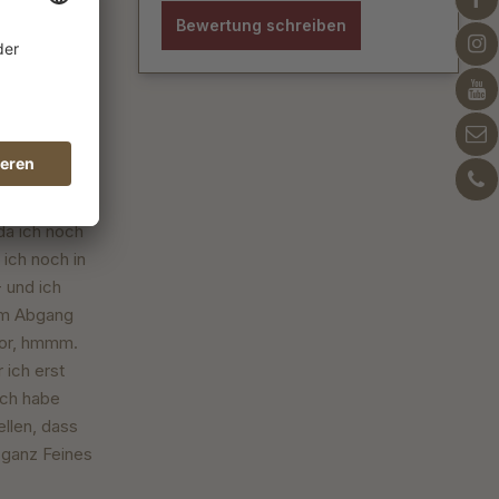
Bewertung schreiben
frischend
da ich noch
ich noch in
 und ich
im Abgang
tor, hmmm.
 ich erst
Ich habe
ellen, dass
s ganz Feines