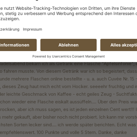
Kulinarische Freude
it 5 von 5 Sternen
was so besonderes probiert. Es schmeckt anders, besonders, er
r.
ein geiles Zeug
it 5 von 5 Sternen
ädelsabend bekam ich als Getränk eine Flasche "Apfelsinfonie", 
o fahren musste. Von diesem Getränk war ich so begeistert, dass 
nde mehrere Flaschen online bestellte - u. a. auch Cuvée Nr. 15 -
 dieses Zeug haut mich echt vom Hocker. seeeehr fruchtig und 
 der leichte Geschmack von Kaffee - echt geiles Zeug - Suchtfak
chon wieder eine Flasche eiskalt aussüffeln.... Über den Preis war
ocken, aber ich muss sagen, es ist jeden einzelnen Cent wert!!! 
 mehr gekauft, aber bisher noch nicht probiert. Ich kann mir vorst
hsten Sorten lecker sind.... ich werde später berichten. Echt wa
 empfehlenswert. 100 Punkte und volle 5 Stern. Danke, danke