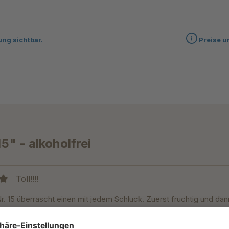
ung sichtbar.
Preise u
" - alkoholfrei
Toll!!!!
it 5 von 5 Sternen
r. 15 überrascht einen mit jedem Schluck. Zuerst fruchtig und da
bgang. So ein tolles und beeindruckendes Getränk.