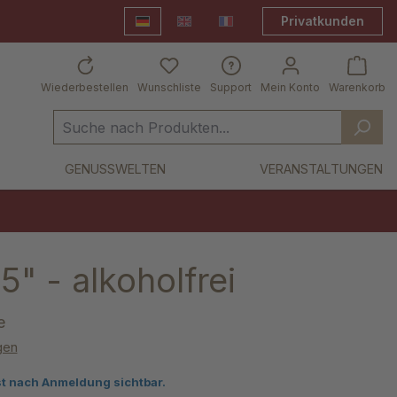
Privatkunden
Deutsch
English
Frankreich Shop
Wiederbestellen
Wunschliste
Support
Mein Konto
Warenkorb
GENUSSWELTEN
VERANSTALTUNGEN
5" - alkoholfrei
e
gen
von 5 von 5 Sternen
st nach Anmeldung sichtbar.