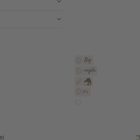
0%
ei
"