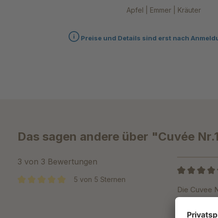
Apfel | Emmer | Kräuter
Preise und Details sind erst nach Anmeld
Das sagen andere über "Cuvée Nr.15
3 von 3 Bewertungen
5 von 5 Sternen
Bewertung m
Die Cuvee N
Durchschnittliche Bewertung von 5 von 5 Sternen
Kaffee im A