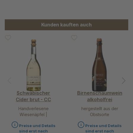
Produktgalerie überspringen
Kunden kauften auch
Schwäbischer
Birnenschaumwein
Cider brut - CC
alkoholfrei
Handverlesene
hergestellt aus der
Wiesenäpfel |
Obstsorte
Weinbirnen
Champagner Bratbirne
Preise und Details
Preise und Details
sind erst nach
sind erst nach