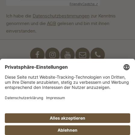
Friendly
Captcha ⇗
Ich habe die
Datenschutzbestimmungen
zur Kenntnis
genommen und die
AGB
gelesen und bin mit ihnen
einverstanden.
Unser Engagement