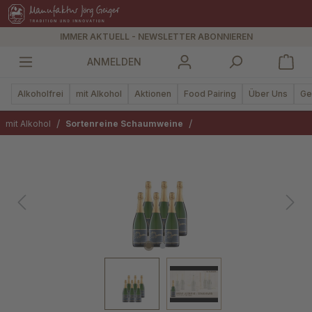
alt springen
IMMER AKTUELL - NEWSLETTER ABONNIEREN
ANMELDEN
Alkoholfrei
mit Alkohol
Aktionen
Food Pairing
Über Uns
Ge
/
/
mit Alkohol
Sortenreine Schaumweine
Bildergalerie überspringen