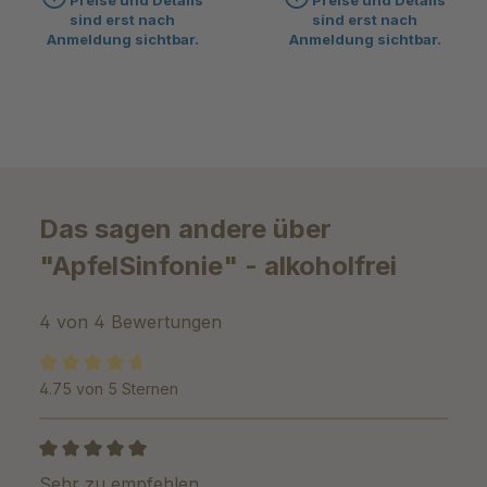
Preise und Details
Preise und Details
Mädesüß
sind erst nach
sind erst nach
Anmeldung sichtbar.
Anmeldung sichtbar.
Das sagen andere über
"ApfelSinfonie" - alkoholfrei
4 von 4 Bewertungen
4.75 von 5 Sternen
Durchschnittliche Bewertung von 4.7 von 5 Sternen
Bewertung mit 5 von 5 Sternen
Sehr zu empfehlen