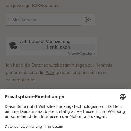
die jeweilige B2B-Seite an.
Absenden
Anti-Roboter-Verifizierung
Hier klicken
Friendly
Captcha ⇗
Ich habe die
Datenschutzbestimmungen
zur Kenntnis
genommen und die
AGB
gelesen und bin mit ihnen
einverstanden.