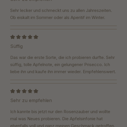
Sehr lecker und schmeckt uns zu allen Jahreszeiten.
Ob eiskalt im Sommer oder als Aperitif im Winter.
Bewertung mit 5 von 5 Sternen
Süffig
Das war die erste Sorte, die ich probieren durfte. Sehr
süffig, tolle Apfelnote, ein gelungener Prisecco. Ich
liebe ihn und kaufe ihn immer wieder. Empfehlenswert.
Bewertung mit 5 von 5 Sternen
Sehr zu empfehlen
Ich kannte bis jetzt nur den Rosenzauber und wollte
mal was Neues probieren. Die Apfelsinfonie hat
ebenfalls voll und ganz meinen Geschmack getroffen.