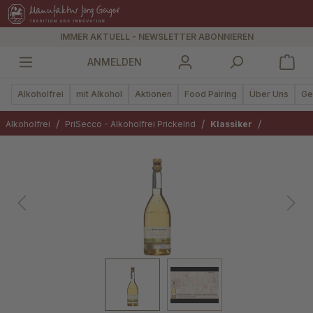
alt springen
IMMER AKTUELL - NEWSLETTER ABONNIEREN
ANMELDEN
Alkoholfrei
mit Alkohol
Aktionen
Food Pairing
Über Uns
Ge
/
/
/
Alkoholfrei
PriSecco - Alkoholfrei Prickelnd
Klassiker
Bildergalerie überspringen