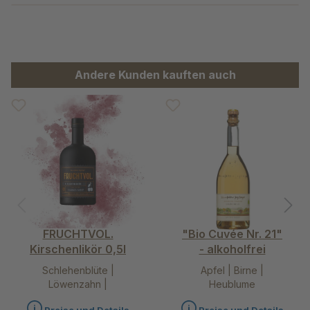
Produktgalerie überspringen
Andere Kunden kauften auch
FRUCHTVOL.
"Bio Cuvée Nr. 21"
Kirschenlikör 0,5l
- alkoholfrei
Schlehenblüte |
Apfel | Birne |
Löwenzahn |
Heublume
Holunderblüte |