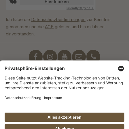
Hier klicken
Friendly
Captcha ⇗
Ich habe die
Datenschutzbestimmungen
zur Kenntnis
genommen und die
AGB
gelesen und bin mit ihnen
einverstanden.
Unser Engagement