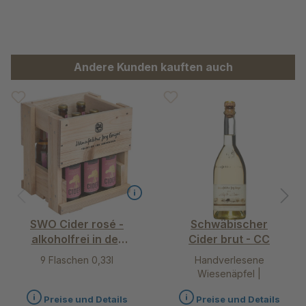
Produktgalerie überspringen
Andere Kunden kauften auch
SWO Cider rosé -
Schwäbischer
alkoholfrei in der
Cider brut - CC
9er Holzkiste
9 Flaschen 0,33l
Handverlesene
Wiesenäpfel |
Weinbirnen
Preise und Details
Preise und Details