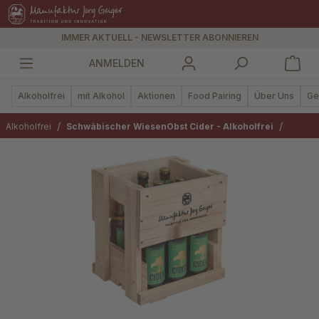
alt springen
IMMER AKTUELL - NEWSLETTER ABONNIEREN
ANMELDEN
Alkoholfrei
mit Alkohol
Aktionen
Food Pairing
Über Uns
Ge
/
/
Alkoholfrei
Schwäbischer WiesenObst Cider - Alkoholfrei
Bildergalerie überspringen