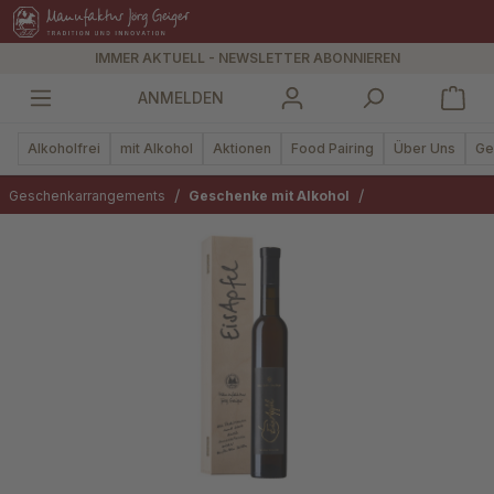
alt springen
IMMER AKTUELL - NEWSLETTER ABONNIEREN
ANMELDEN
Alkoholfrei
mit Alkohol
Aktionen
Food Pairing
Über Uns
Ge
/
/
Geschenkarrangements
Geschenke mit Alkohol
Bildergalerie überspringen