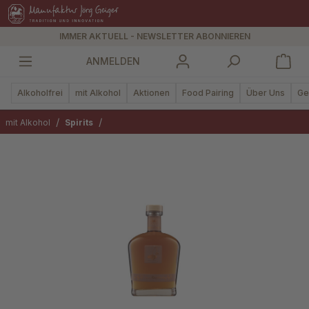
alt springen
IMMER AKTUELL - NEWSLETTER ABONNIEREN
ANMELDEN
Alkoholfrei
mit Alkohol
Aktionen
Food Pairing
Über Uns
Ge
/
/
mit Alkohol
Spirits
Bildergalerie überspringen