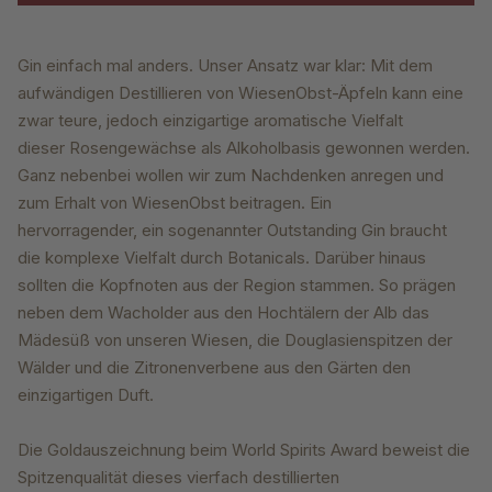
Gin einfach mal anders. Unser Ansatz war
klar: Mit dem
aufwändigen Destillieren von
WiesenObst-Äpfeln kann eine
zwar teure,
jedoch einzigartige aromatische Vielfalt
dieser
Rosengewächse als Alkoholbasis gewonnen
werden.
Ganz nebenbei wollen wir zum
Nachdenken anregen und
zum Erhalt von
WiesenObst beitragen. Ein
hervorragender,
ein sogenannter Outstanding Gin braucht
die
komplexe Vielfalt durch Botanicals. Darüber
hinaus
sollten die Kopfnoten aus der Region
stammen. So prägen
neben dem Wacholder
aus den Hochtälern der Alb das
Mädesüß
von unseren Wiesen, die Douglasienspitzen
der
Wälder und die Zitronenverbene aus den
Gärten den
einzigartigen Duft.
Die Goldauszeichnung beim World Spirits
Award beweist die
Spitzenqualität dieses vierfach
destillierten